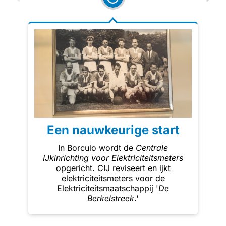
Een nauwkeurige start
G
In Borculo wordt de
Centrale
IJkinrichting voor Elektriciteitsmeters
g
opgericht. CIJ reviseert en ijkt
elektriciteitsmeters voor de
k
Elektriciteitsmaatschappij '
De
onz
Berkelstreek
.'