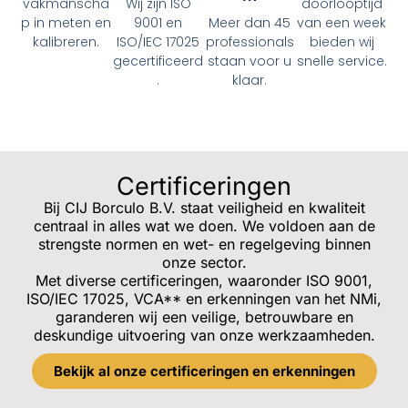
vakmanscha
Wij zijn ISO
doorlooptijd
p in meten en
9001 en
Meer dan 45
van een week
kalibreren.
ISO/IEC 17025
professionals
bieden wij
gecertificeerd
staan voor u
snelle service.
.
klaar.
Certificeringen
Bij CIJ Borculo B.V. staat veiligheid en kwaliteit
centraal in alles wat we doen. We voldoen aan de
strengste normen en wet- en regelgeving binnen
onze sector.
Met diverse certificeringen, waaronder ISO 9001,
ISO/IEC 17025, VCA** en erkenningen van het NMi,
garanderen wij een veilige, betrouwbare en
deskundige uitvoering van onze werkzaamheden.
Bekijk al onze certificeringen en erkenningen