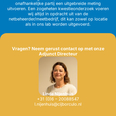
onafhankelijke partij een uitgebreide meting
uitvoeren. Een zogeheten kwestieonderzoek voeren
wij altijd in opdracht uit van de
netbeheerder/meetbedrijf, dit kan zowel op locatie
als in ons lab worden uitgevoerd.
Vragen? Neem gerust contact op met onze
Adjunct Directeur
Linda Nijenhuis
+31 (0)6 – 20088547
l.nijenhuis@cijborculo.nl