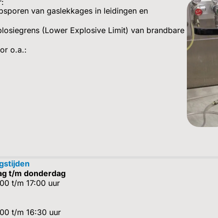
r:
psporen van gaslekkages in leidingen en
losiegrens (Lower Explosive Limit) van brandbare
r o.a.:
gstijden
g t/m donderdag
00 t/m 17:00 uur
00 t/m 16:30 uur