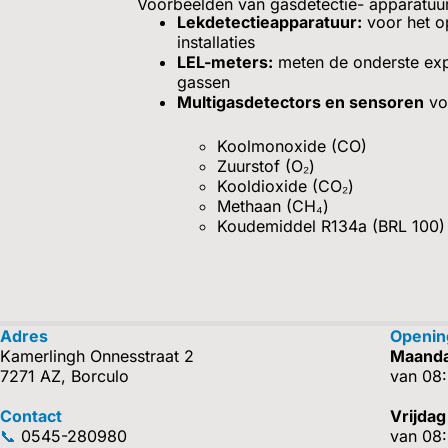
Voorbeelden van gasdetectie- apparatuu
Lekdetectieapparatuur:
voor het o
installaties
LEL-meters:
meten de onderste exp
gassen
Multigasdetectors en sensoren
voo
Koolmonoxide (CO)
Zuurstof (O₂)
Kooldioxide (CO₂)
Methaan (CH₄)
Koudemiddel R134a (BRL 100)
Adres
Openin
Kamerlingh Onnesstraat 2
Maanda
7271 AZ, Borculo
van 08:
Contact
Vrijdag
📞
0545-280980
van 08: