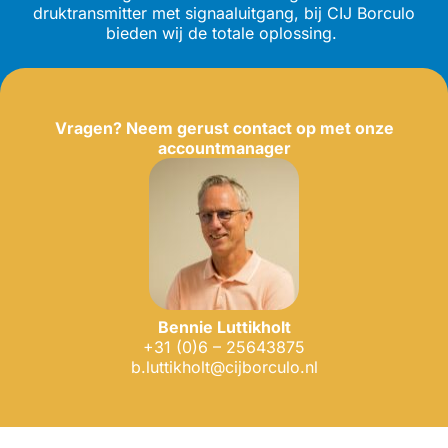
druktransmitter met signaaluitgang, bij CIJ Borculo
bieden wij de totale oplossing.
Vragen? Neem gerust contact op met onze
accountmanager
Bennie
Luttikholt
+31 (0)6 – 25643875
b.luttikholt@cijborculo.nl